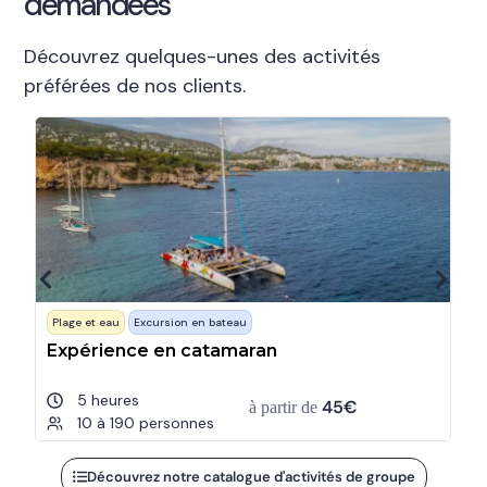
demandées
Découvrez quelques-unes des activités
préférées de nos clients.
Plage et eau
Excursion en bateau
D
Expérience en catamaran
C
5 heures
45€
à partir de
10 à 190 personnes
Découvrez notre catalogue d'activités de groupe