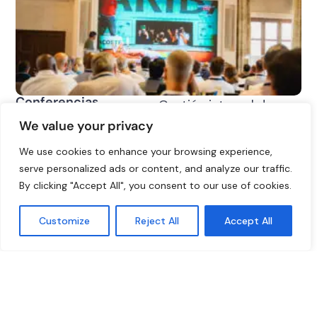
Conferencias
Gestión integral de
conferencias,
We value your privacy
incluyendo la selección
We use cookies to enhance your browsing experience,
del lugar, la puesta en
serve personalized ads or content, and analyze our traffic.
escena, la producción y
By clicking "Accept All", you consent to our use of cookies.
la supervisión de los
proveedores para
Customize
Reject All
Accept All
eventos impactantes y
profesionales.